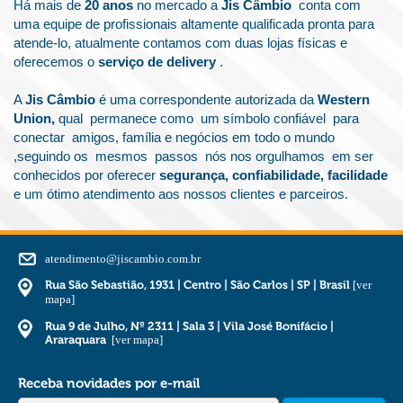
Há mais de
20 anos
no mercado a
Jis Câmbio
conta com
uma equipe de profissionais altamente qualificada pronta para
atende-lo, atualmente contamos com duas lojas físicas e
oferecemos o
serviço de delivery
.
A
Jis Câmbio
é uma correspondente autorizada da
Western
Union,
qual permanece como um símbolo confiável para
conectar amigos, família e negócios em todo o mundo
,seguindo os mesmos passos nós nos orgulhamos em ser
conhecidos por oferecer
segurança, confiabilidade, facilidade
e um ótimo atendimento aos nossos clientes e parceiros.
atendimento@jiscambio.com.br
Rua São Sebastião, 1931 | Centro | São Carlos | SP | Brasil
[ver
mapa]
Rua 9 de Julho, Nº 2311 | Sala 3 | Vila José Bonifácio |
Araraquara
[ver mapa]
Receba novidades por e-mail